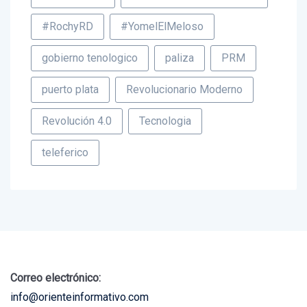
#RochyRD
#YomelElMeloso
gobierno tenologico
paliza
PRM
puerto plata
Revolucionario Moderno
Revolución 4.0
Tecnologia
teleferico
Correo electrónico:
info@orienteinformativo.com