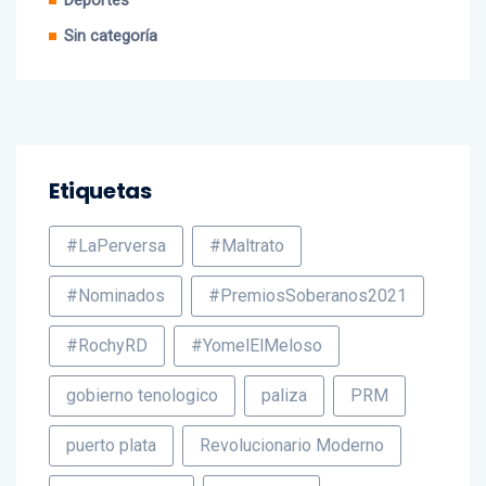
Deportes
Sin categoría
Etiquetas
#LaPerversa
#Maltrato
#Nominados
#PremiosSoberanos2021
#RochyRD
#YomelElMeloso
gobierno tenologico
paliza
PRM
puerto plata
Revolucionario Moderno