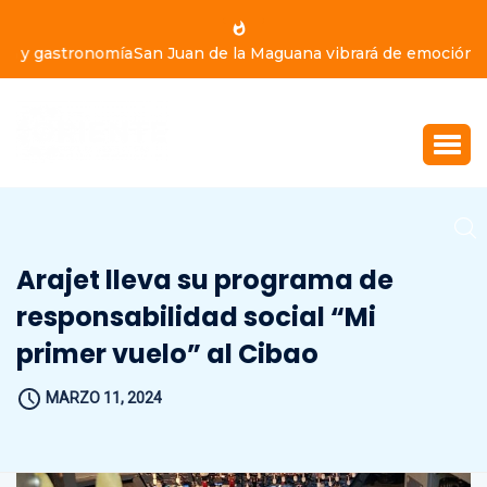
San Juan de la Maguana vibrará de emoción este domingo
9 de agosto, con Yiyo Sarante, Eddy Herrera y Bulín 47
Arajet lleva su programa de
responsabilidad social “Mi
primer vuelo” al Cibao
MARZO 11, 2024