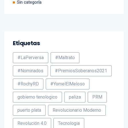
Sin categoría
Etiquetas
#LaPerversa
#Maltrato
#Nominados
#PremiosSoberanos2021
#RochyRD
#YomelElMeloso
gobierno tenologico
paliza
PRM
puerto plata
Revolucionario Moderno