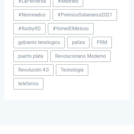
#LaPerversa
#Maltrato
#Nominados
#PremiosSoberanos2021
#RochyRD
#YomelElMeloso
gobierno tenologico
paliza
PRM
puerto plata
Revolucionario Moderno
Revolución 4.0
Tecnologia
teleferico