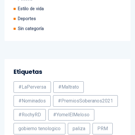
Estilo de vida
Deportes
Sin categoría
Etiquetas
#LaPerversa
#Maltrato
#Nominados
#PremiosSoberanos2021
#RochyRD
#YomelElMeloso
gobierno tenologico
paliza
PRM