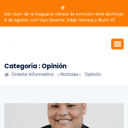
San Juan de la Maguana vibrará de emoción este domingo
9 de agosto, con Yiyo Sarante, Eddy Herrera y Bulín 47
Categoría : Opinión
Oriente Informativo
Noticias
Opinión
>
>