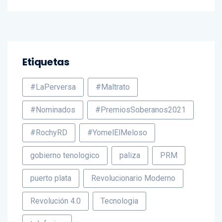
Sin categoría
Etiquetas
#LaPerversa
#Maltrato
#Nominados
#PremiosSoberanos2021
#RochyRD
#YomelElMeloso
gobierno tenologico
paliza
PRM
puerto plata
Revolucionario Moderno
Revolución 4.0
Tecnologia