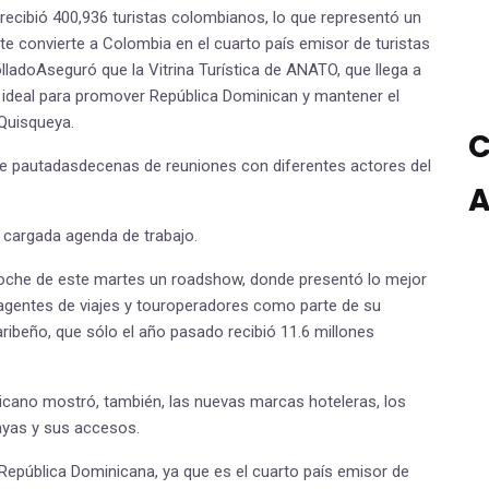
ecibió 400,936 turistas colombianos, lo que representó un
e convierte a Colombia en el cuarto país emisor de turistas
ladoAseguró que la Vitrina Turística de ANATO, que llega a
a ideal para promover República Dominican y mantener el
Quisqueya.
C
iene pautadasdecenas de reuniones con diferentes actores del
A
 cargada agenda de trabajo.
a noche de este martes un roadshow, donde presentó lo mejor
agentes de viajes y touroperadores como parte de su
aribeño, que sólo el año pasado recibió 11.6 millones
icano mostró, también, las nuevas marcas hoteleras, los
layas y sus accesos.
República Dominicana, ya que es el cuarto país emisor de