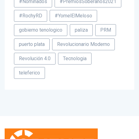
#RochyRD
#YomelElMeloso
gobierno tenologico
paliza
PRM
puerto plata
Revolucionario Moderno
Revolución 4.0
Tecnologia
teleferico