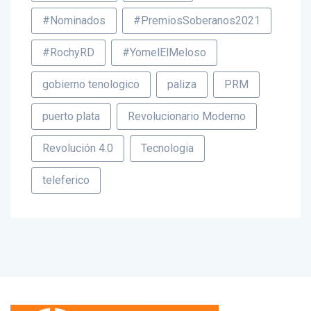
#Nominados
#PremiosSoberanos2021
#RochyRD
#YomelElMeloso
gobierno tenologico
paliza
PRM
puerto plata
Revolucionario Moderno
Revolución 4.0
Tecnologia
teleferico