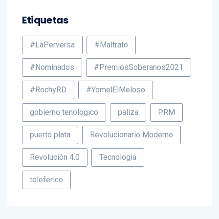
Etiquetas
#LaPerversa
#Maltrato
#Nominados
#PremiosSoberanos2021
#RochyRD
#YomelElMeloso
gobierno tenologico
paliza
PRM
puerto plata
Revolucionario Moderno
Revolución 4.0
Tecnologia
teleferico