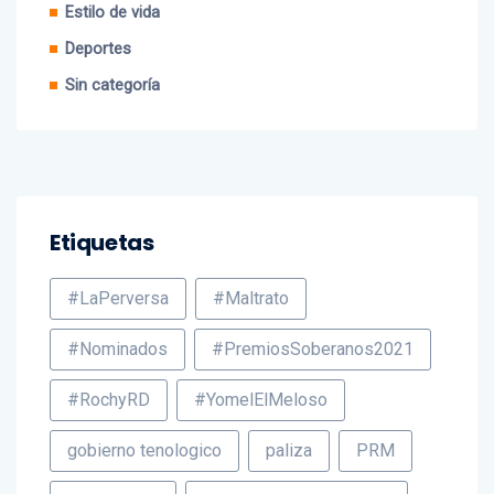
Deportes
Sin categoría
Etiquetas
#LaPerversa
#Maltrato
#Nominados
#PremiosSoberanos2021
#RochyRD
#YomelElMeloso
gobierno tenologico
paliza
PRM
puerto plata
Revolucionario Moderno