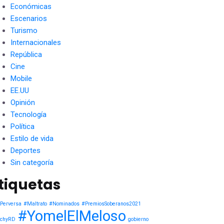
Económicas
Escenarios
Turismo
Internacionales
República
Cine
Mobile
EE.UU
Opinión
Tecnología
Política
Estilo de vida
Deportes
Sin categoría
tiquetas
Perversa
#Maltrato
#Nominados
#PremiosSoberanos2021
#YomelElMeloso
chyRD
gobierno