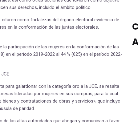
torales, así como otras acciones que tuvieron como objetivo
icen sus derechos, incluido el ámbito político.
e citaron como fortalezas del órgano electoral evidencia de
C
res en la conformación de las juntas electorales,
A
 la participación de las mujeres en la conformación de las
498) en el período 2019-2022 al 44 % (625) en el período 2022-
a JCE
 para galardonar con la categoría oro a la JCE, se resalta
mpresas lideradas por mujeres en sus compras, para lo cual
 bienes y contrataciones de obras y servicios», que incluye
usula de paridad.
o de las altas autoridades que abogan y comunican a favor