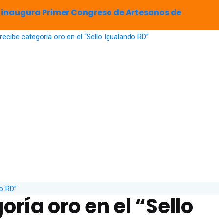
 inaugura Primer Congreso de Artesanos de
oría oro en el “Sello