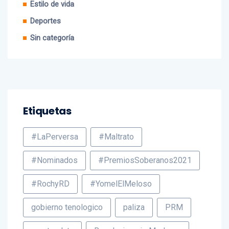
Estilo de vida
Deportes
Sin categoría
Etiquetas
#LaPerversa
#Maltrato
#Nominados
#PremiosSoberanos2021
#RochyRD
#YomelElMeloso
gobierno tenologico
paliza
PRM