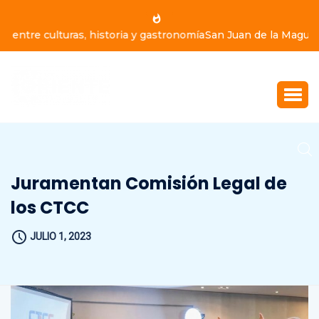
San Juan de la Maguana vibrará de emoción este domingo
9 de agosto, con Yiyo Sarante, Eddy Herrera y Bulín 47
Juramentan Comisión Legal de
los CTCC
JULIO 1, 2023