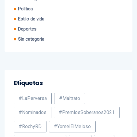
Política
Estilo de vida
Deportes
Sin categoría
Etiquetas
#LaPerversa
#Maltrato
#Nominados
#PremiosSoberanos2021
#RochyRD
#YomelElMeloso