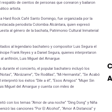
l respaldo de cientos de personas que corearon y bailaron
tico artista.
 a Hard Rock Café Santo Domingo, fue organizada por la
destacada periodista Colombia Alcántara, quien expresó
puesta al género de la bachata, Patrimonio Cultural Inmaterial
vitados al legendario bachatero y compositor Luis Segura el
ríncipe Frank Reyes y a Daniel Segura, quienes interpretaron
l anfitrión, Luis Miguel del Amargue.
C
urante el concierto, el popular bachatero incluyó los
Notas”, “Abrázame”, “De Rodillas”, “Mi Hermanita”, “Se Acabó
A
 interpretó los éxitos “Dile a él”, “Esos Amigos” “Mujer Sin
uis Miguel del Amargue y cuenta con miles de
leitó con los temas “Amor de una noche” “Ding Dong” y Niña
enizó las canciones “Por El Alcohol”, “Amor A Distancia” y