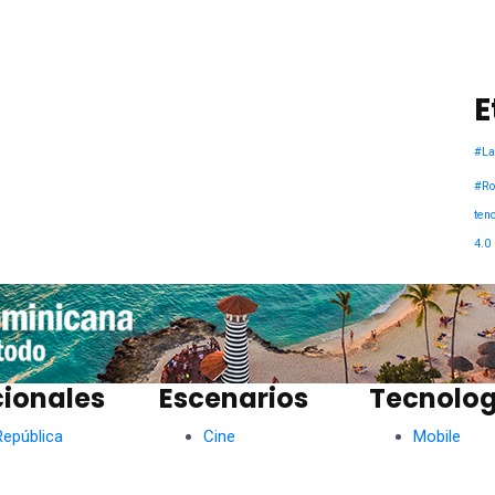
E
#La
#Ro
teno
4.0
ionales
Escenarios
Tecnolog
República
Cine
Mobile