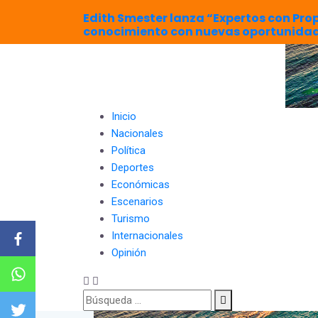
Edith Smester lanza “Expertos con Pro
conocimiento con nuevas oportunidad
Inicio
Nacionales
Política
Deportes
Económicas
Escenarios
Turismo
Internacionales
Opinión