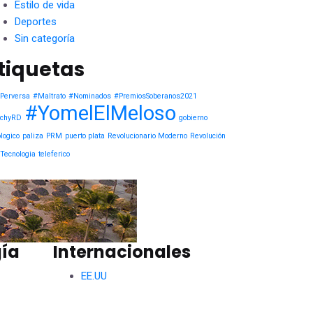
Estilo de vida
Deportes
Sin categoría
tiquetas
Perversa
#Maltrato
#Nominados
#PremiosSoberanos2021
#YomelElMeloso
chyRD
gobierno
logico
paliza
PRM
puerto plata
Revolucionario Moderno
Revolución
Tecnologia
teleferico
ía
Internacionales
EE.UU