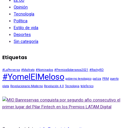
EE.UU
Opinión
Tecnología
Política
Estilo de vida
Deportes
Sin categoría
Etiquetas
#LaPerversa
#Maltrato
#Nominados
#PremiosSoberanos2021
#RochyRD
#YomelElMeloso
gobierno tenologico
paliza
PRM
puerto
plata
Revolucionario Moderno
Revolución 4.0
Tecnologia
teleferico