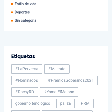
Deportes
Sin categoría
Etiquetas
#LaPerversa
#Maltrato
#Nominados
#PremiosSoberanos2021
#RochyRD
#YomelElMeloso
gobierno tenologico
paliza
PRM
puerto plata
Revolucionario Moderno