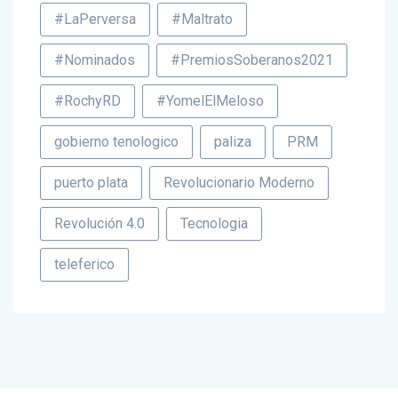
#LaPerversa
#Maltrato
#Nominados
#PremiosSoberanos2021
#RochyRD
#YomelElMeloso
gobierno tenologico
paliza
PRM
puerto plata
Revolucionario Moderno
Revolución 4.0
Tecnologia
teleferico