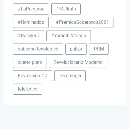
#LaPerversa
#Maltrato
#Nominados
#PremiosSoberanos2021
#RochyRD
#YomelElMeloso
gobierno tenologico
paliza
PRM
puerto plata
Revolucionario Moderno
Revolución 4.0
Tecnologia
teleferico