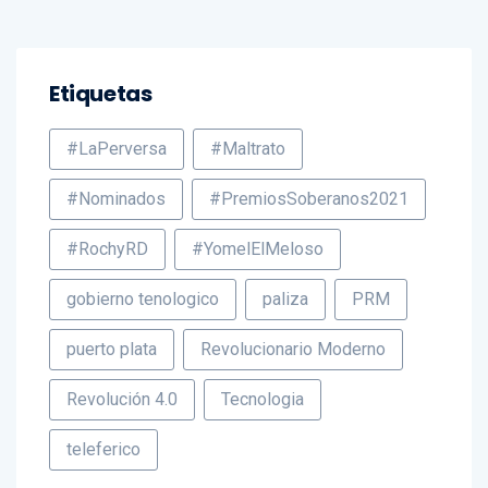
Etiquetas
#LaPerversa
#Maltrato
#Nominados
#PremiosSoberanos2021
#RochyRD
#YomelElMeloso
gobierno tenologico
paliza
PRM
puerto plata
Revolucionario Moderno
Revolución 4.0
Tecnologia
teleferico