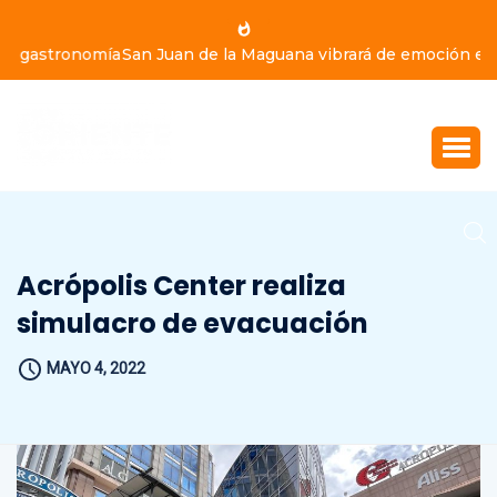
San Juan de la Maguana vibrará de emoción este domingo
9 de agosto, con Yiyo Sarante, Eddy Herrera y Bulín 47
Acrópolis Center realiza
simulacro de evacuación
MAYO 4, 2022