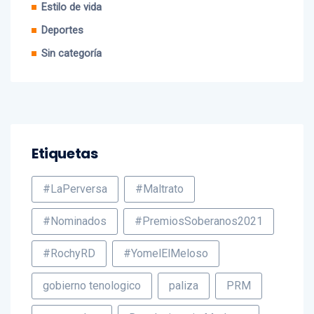
Estilo de vida
Deportes
Sin categoría
Etiquetas
#LaPerversa
#Maltrato
#Nominados
#PremiosSoberanos2021
#RochyRD
#YomelElMeloso
gobierno tenologico
paliza
PRM