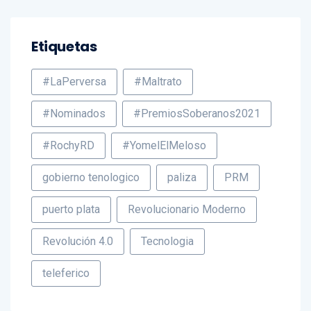
Etiquetas
#LaPerversa
#Maltrato
#Nominados
#PremiosSoberanos2021
#RochyRD
#YomelElMeloso
gobierno tenologico
paliza
PRM
puerto plata
Revolucionario Moderno
Revolución 4.0
Tecnologia
teleferico