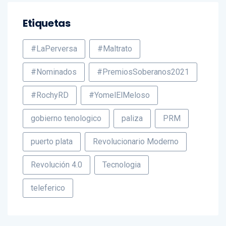
Etiquetas
#LaPerversa
#Maltrato
#Nominados
#PremiosSoberanos2021
#RochyRD
#YomelElMeloso
gobierno tenologico
paliza
PRM
puerto plata
Revolucionario Moderno
Revolución 4.0
Tecnologia
teleferico