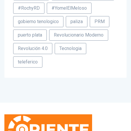
#Nominados
#PremiosSoberanos2021
#RochyRD
#YomelElMeloso
gobierno tenologico
paliza
PRM
puerto plata
Revolucionario Moderno
Revolución 4.0
Tecnologia
teleferico