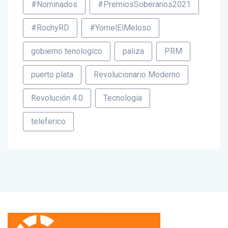
#RochyRD
#YomelElMeloso
gobierno tenologico
paliza
PRM
puerto plata
Revolucionario Moderno
Revolución 4.0
Tecnologia
teleferico