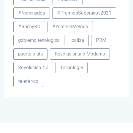
#LaPerversa
#Maltrato
#Nominados
#PremiosSoberanos2021
#RochyRD
#YomelElMeloso
gobierno tenologico
paliza
PRM
puerto plata
Revolucionario Moderno
Revolución 4.0
Tecnologia
teleferico