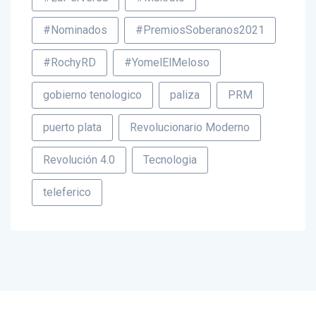
#Nominados
#PremiosSoberanos2021
#RochyRD
#YomelElMeloso
gobierno tenologico
paliza
PRM
puerto plata
Revolucionario Moderno
Revolución 4.0
Tecnologia
teleferico