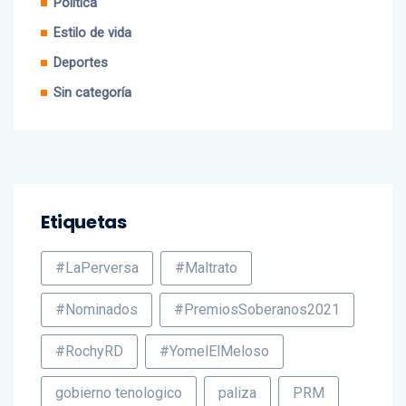
Política
Estilo de vida
Deportes
Sin categoría
Etiquetas
#LaPerversa
#Maltrato
#Nominados
#PremiosSoberanos2021
#RochyRD
#YomelElMeloso