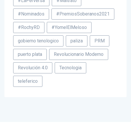
#LaPerversa
#Maltrato
#Nominados
#PremiosSoberanos2021
#RochyRD
#YomelElMeloso
gobierno tenologico
paliza
PRM
puerto plata
Revolucionario Moderno
Revolución 4.0
Tecnologia
teleferico