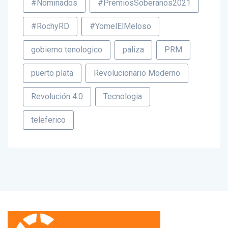
#Nominados
#PremiosSoberanos2021
#RochyRD
#YomelElMeloso
gobierno tenologico
paliza
PRM
puerto plata
Revolucionario Moderno
Revolución 4.0
Tecnologia
teleferico