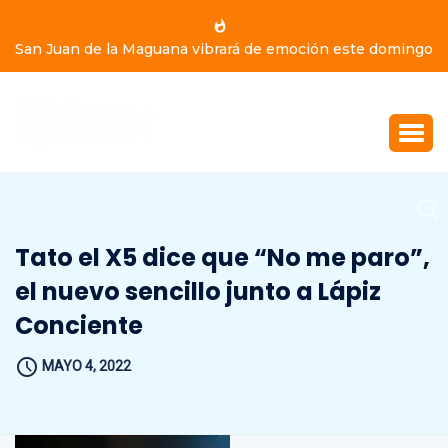
San Juan de la Maguana vibrará de emoción este domingo
9 de agosto, con Yiyo Sarante, Eddy Herrera y Bulín 47
Tato el X5 dice que “No me paro”,
el nuevo sencillo junto a Lápiz
Conciente
MAYO 4, 2022