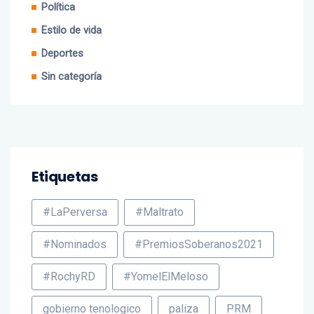
Estilo de vida
Deportes
Sin categoría
Etiquetas
#LaPerversa
#Maltrato
#Nominados
#PremiosSoberanos2021
#RochyRD
#YomelElMeloso
gobierno tenologico
paliza
PRM