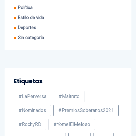
Política
Estilo de vida
Deportes
Sin categoría
Etiquetas
#LaPerversa
#Maltrato
#Nominados
#PremiosSoberanos2021
#RochyRD
#YomelElMeloso
gobierno tenologico
paliza
PRM